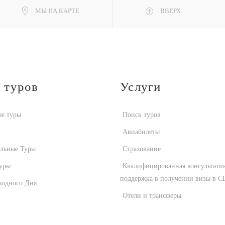
МЫ НА КАРТЕ
ВВЕРХ
 туров
Услуги
е туры
Поиск туров
Авиабилеты
альные Туры
Страхование
уры
Квалифицированная консультати
поддержка в получении визы в 
ходного Дня
Отели и трансферы