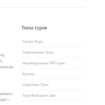
Типы туров
Гастро-Туры
Горнолыжные Туры
ть),
С,
Индивидуальные VIP-туры
етельства
Круизы
Свадебные Туры
лийского,
Туры Выходного Дня
тора) —