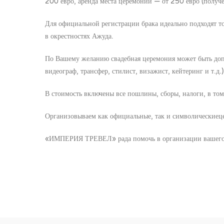
200 евро, аренда места церемонии — от 250 евро (получе
Для официальной регистрации брака идеально подходят т
в окрестностях Ажуда.
По Вашему желанию свадебная церемония может быть доп
видеограф, трансфер, стилист, визажист, кейтеринг и т.д.)
В стоимость включены все пошлины, сборы, налоги, в то
Организовываем как официальные, так и символическиец
«ИМПЕРИЯ ТРЕВЕЛ» рада помочь в организации вашего с