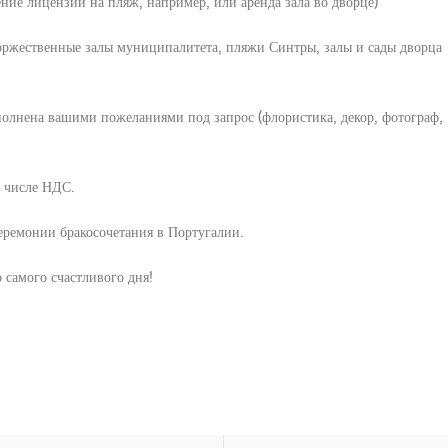
ние лицензии на пляж, например, или аренда зала во дворце)
оржественные залы муниципалитета, пляжи Синтры, залы и сады дворца
олнена вашими пожеланиями под запрос (флористика, декор, фотограф,
м числе НДС.
еремонии бракосочетания в Португалии.
амого счастливого дня!