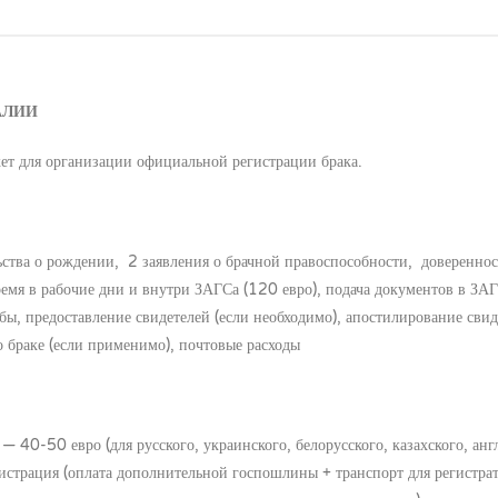
АЛИИ
т для организации официальной регистрации брака.
ьства о рождении, 2 заявления о брачной правоспособности, довереннос
емя в рабочие дни и внутри ЗАГСа (120 евро), подача документов в ЗАГ
бы, предоставление свидетелей (если необходимо), апостилирование свид
 о браке (если применимо), почтовые расходы
 40-50 евро (для русского, украинского, белорусского, казахского, анг
гистрация (оплата дополнительной госпошлины + транспорт для регистра